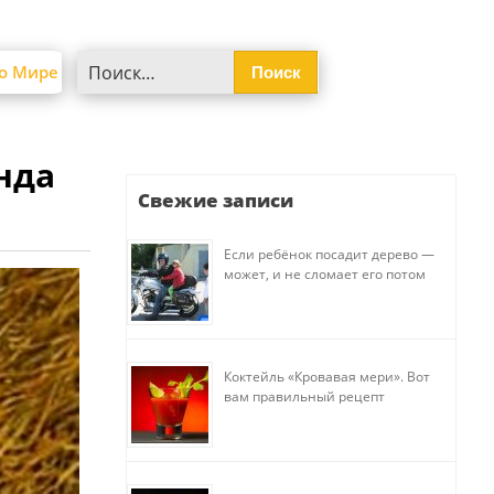
Найти:
о Мире
нда
Свежие записи
Если ребёнок посадит дерево —
может, и не сломает его потом
Коктейль «Кровавая мери». Вот
вам правильный рецепт