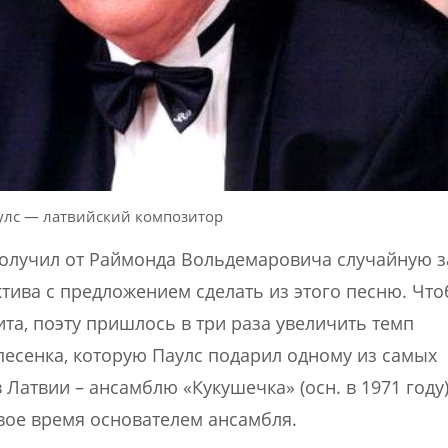
улс — латвийский композитор
 получил от Раймонда Вольдемаровича случайную 
ктива с предложением сделать из этого песню. Чт
та, поэту пришлось в три раза увеличить темп
песенка, которую Паулс подарил одному из самых
Латвии – ансамблю «Кукушечка» (осн. в 1971 году)
свое время основателем ансамбля.