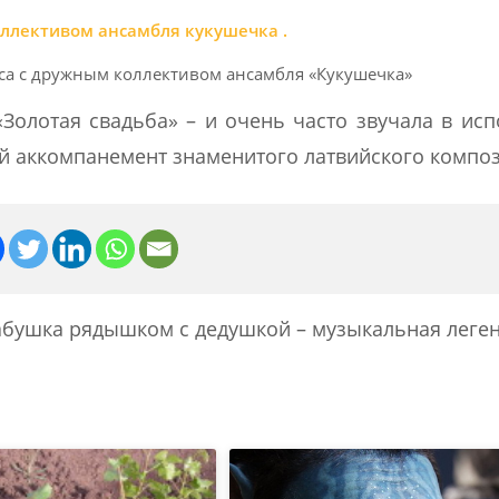
са с дружным коллективом ансамбля «Кукушечка»
Золотая свадьба» – и очень часто звучала в ис
кий аккомпанемент знаменитого латвийского компо
абушка рядышком с дедушкой – музыкальная леге