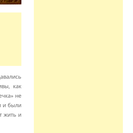
давались
ивы, как
ечка» не
и и были
т жить и