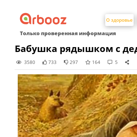
Найти:
Skip
to
О здоровье
content
Только проверенная информация
Бабушка рядышком с де
3580
733
297
164
5