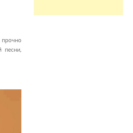
й прочно
й песни,