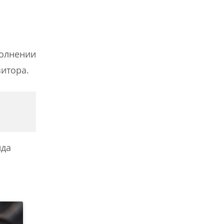
полнении
зитора.
нда