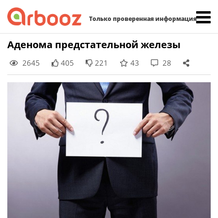
Найти:
Только проверенная информация
Skip
Аденома предстательной железы
to
2645
405
221
43
28
content