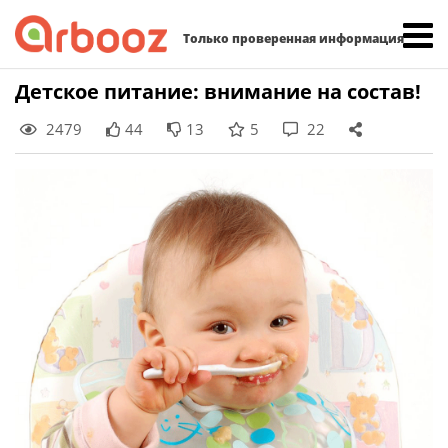
Найти:
Только проверенная информация
Skip
Детское питание: внимание на состав!
to
2479
44
13
5
22
content