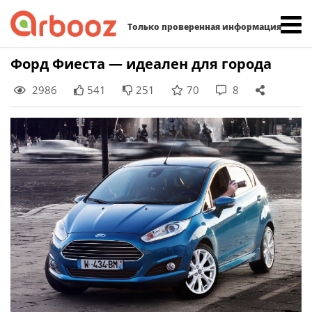
Найти:
Только проверенная информация
Skip
Форд Фиеста — идеален для города
to
2986
541
251
70
8
content