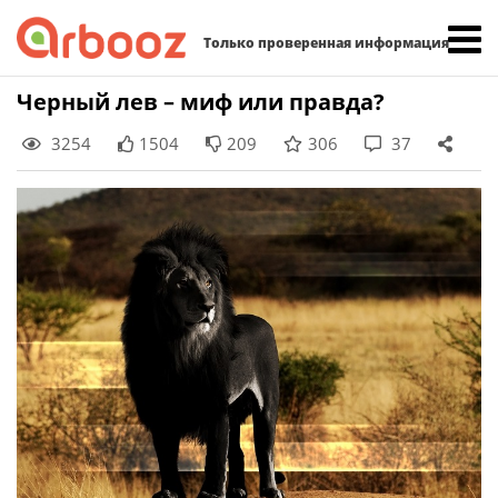
Найти:
Только проверенная информация
Skip
Черный лев – миф или правда?
to
3254
1504
209
306
37
content