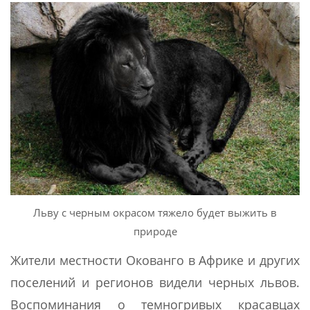
Льву с черным окрасом тяжело будет выжить в
природе
Жители местности Окованго в Африке и других
поселений и регионов видели черных львов.
Воспоминания о темногривых красавцах