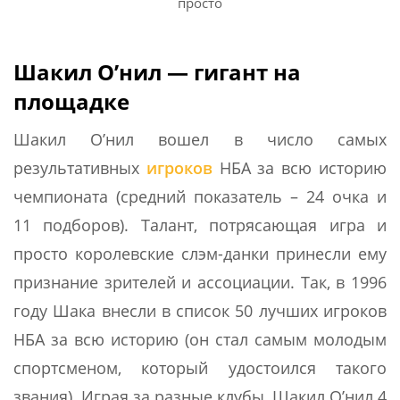
просто
Шакил О’нил — гигант на
площадке
Шакил О’нил вошел в число самых
результативных
игроков
НБА за всю историю
чемпионата (средний показатель – 24 очка и
11 подборов). Талант, потрясающая игра и
просто королевские слэм-данки принесли ему
признание зрителей и ассоциации. Так, в 1996
году Шака внесли в список 50 лучших игроков
НБА за всю историю (он стал самым молодым
спортсменом, который удостоился такого
звания). Играя за разные клубы, Шакил О’нил 4