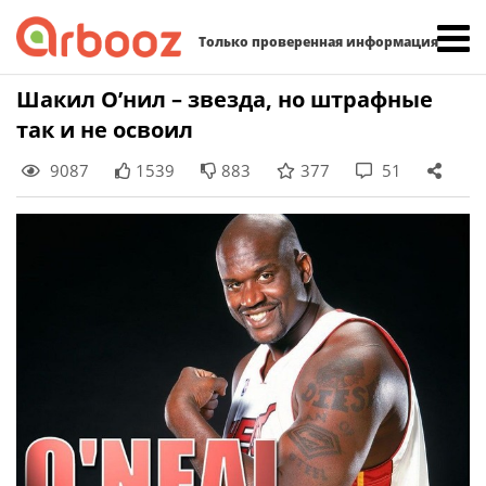
Найти:
Только проверенная информация
Skip
Шакил О’нил – звезда, но штрафные
to
так и не освоил
content
9087
1539
883
377
51