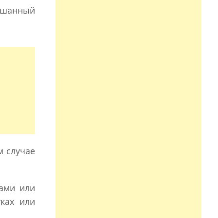
мешанный
м случае
ами или
ках или