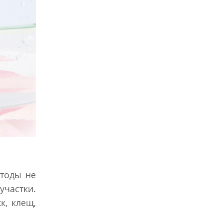
етоды не
участки.
к, клещ,