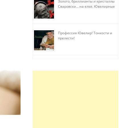
Золото, бриллианты и кристаллы
Сваровски… на елке. Ювелирные
прихоти
Профессия Ювелир! Тонкости и
прелести!