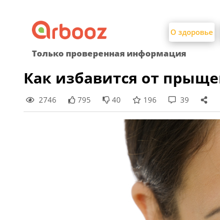
Найти:
Skip
to
О здоровье
content
Только проверенная информация
Как избавится от прыще
2746
795
40
196
39