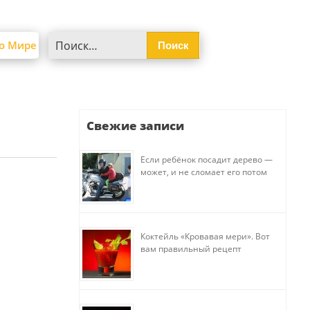
Найти:
о Мире
Свежие записи
Если ребёнок посадит дерево —
может, и не сломает его потом
Коктейль «Кровавая мери». Вот
вам правильный рецепт