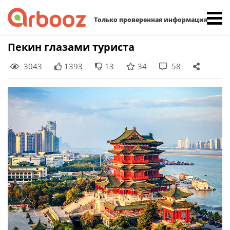
Найти:
Только проверенная информация
Skip
Пекин глазами туриста
to
3043
1393
13
34
58
content