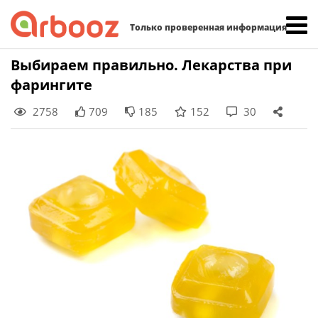
Найти:
Только проверенная информация
Skip
Выбираем правильно. Лекарства при
to
фарингите
content
2758
709
185
152
30