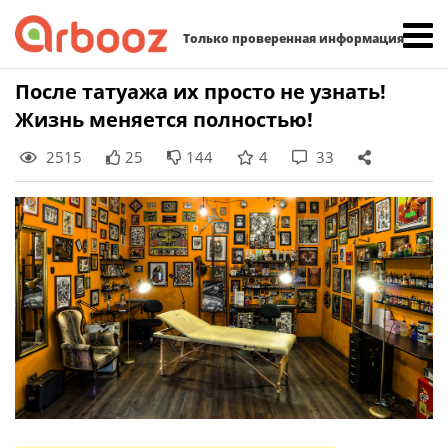
Найти:
Только проверенная информация
Skip
После татуажа их просто не узнать!
to
Жизнь меняется полностью!
content
2515
25
144
4
33