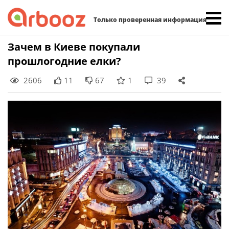
Найти:
Только проверенная информация
Skip
Зачем в Киеве покупали
to
прошлогодние елки?
content
2606
11
67
1
39