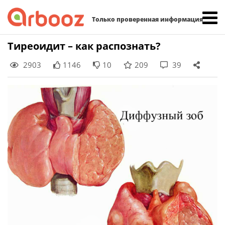
Найти:
Только проверенная информация
Skip
Тиреоидит – как распознать?
to
2903
1146
10
209
39
content