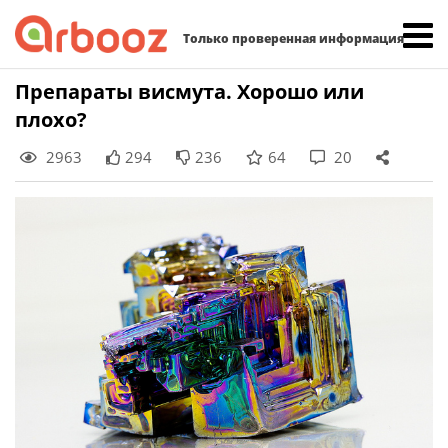
Найти:
Только проверенная информация
Skip
Препараты висмута. Хорошо или
to
плохо?
content
2963
294
236
64
20