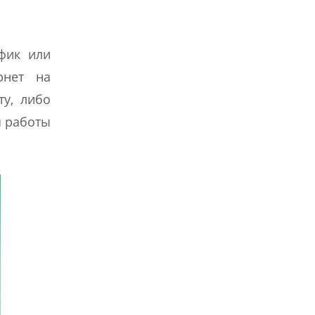
афик или
рнет на
у, либо
я работы