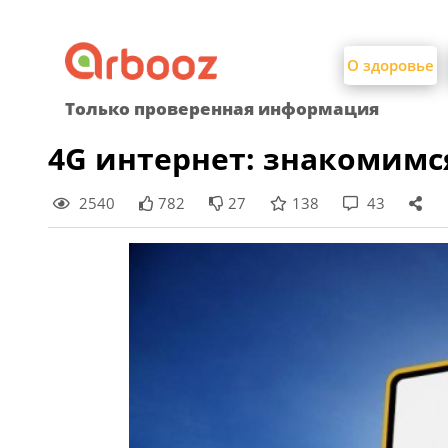
Найти:
Skip
to
О здоровье
content
Только проверенная информация
4G интернет: знакомимс
2540
782
27
138
43