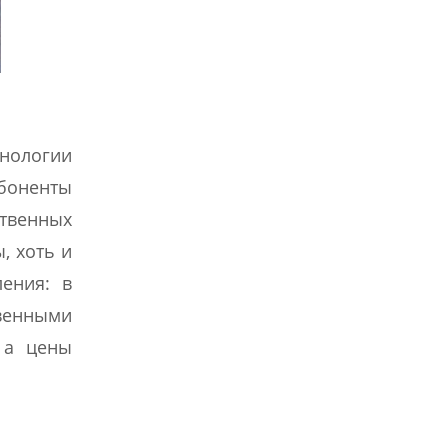
хнологии
абоненты
ственных
, хоть и
ления: в
венными
 а цены