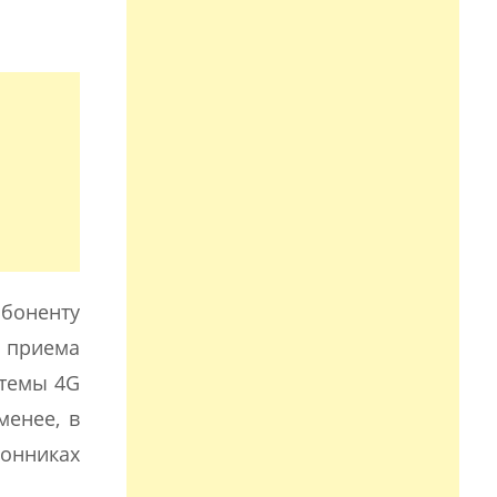
абоненту
 приема
стемы 4G
менее, в
ионниках