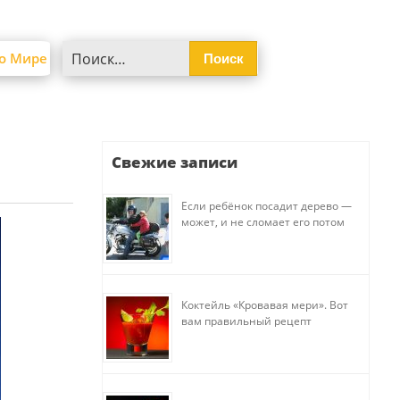
Найти:
о Мире
Свежие записи
Если ребёнок посадит дерево —
может, и не сломает его потом
Коктейль «Кровавая мери». Вот
вам правильный рецепт