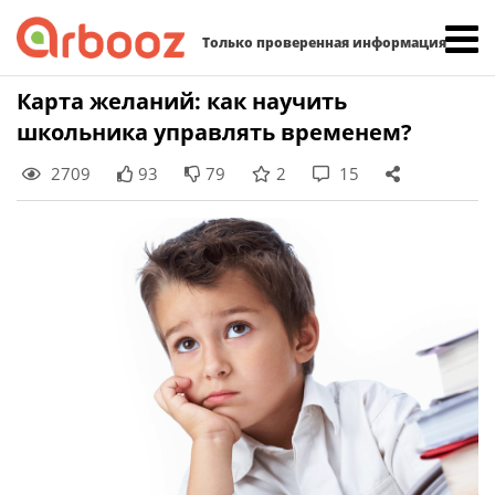
Найти:
Только проверенная информация
Skip
Карта желаний: как научить
to
школьника управлять временем?
content
2709
93
79
2
15