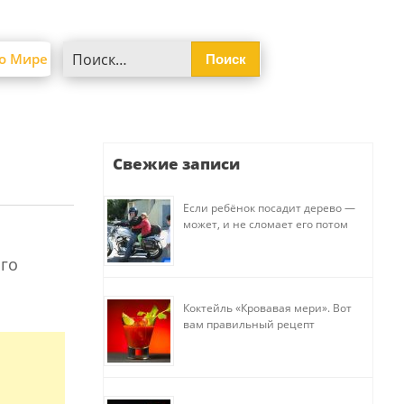
Найти:
о Мире
Свежие записи
Если ребёнок посадит дерево —
может, и не сломает его потом
ого
Коктейль «Кровавая мери». Вот
вам правильный рецепт