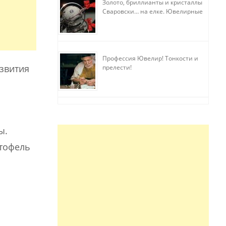
Золото, бриллианты и кристаллы
Сваровски… на елке. Ювелирные
прихоти
Профессия Ювелир! Тонкости и
звития
прелести!
ы.
тофель