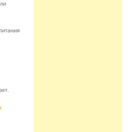
яли
питания
ает.
а