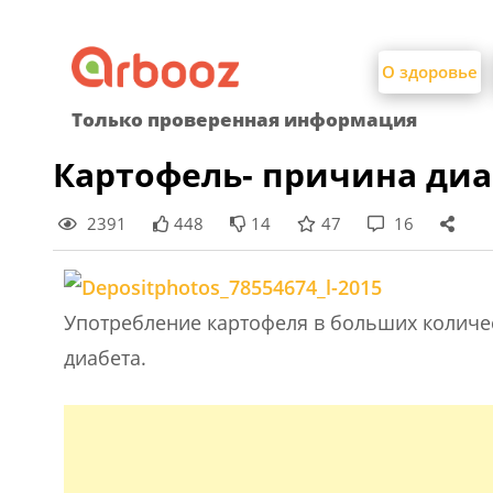
Найти:
Skip
to
О здоровье
content
Только проверенная информация
Картофель- причина диа
2391
448
14
47
16
Употребление картофеля в больших количес
диабета.