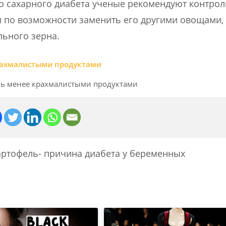
го сахарного диабета ученые рекомендуют контро
и по возможности заменить его другими овощами,
льного зерна.
ль менее крахмалистыми продуктами
артофель- причина диабета у беременных