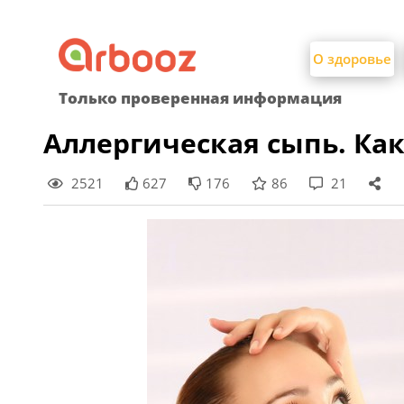
Найти:
Skip
to
О здоровье
content
Только проверенная информация
Аллергическая сыпь. Как
2521
627
176
86
21