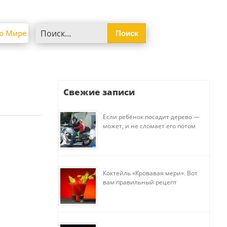
Найти:
о Мире
Свежие записи
Если ребёнок посадит дерево —
может, и не сломает его потом
Коктейль «Кровавая мери». Вот
вам правильный рецепт