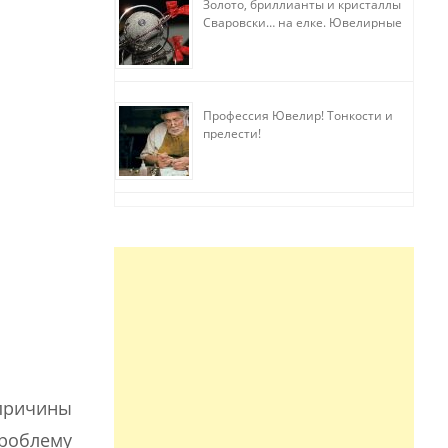
Золото, бриллианты и кристаллы
Сваровски… на елке. Ювелирные
прихоти
Профессия Ювелир! Тонкости и
прелести!
причины
роблему