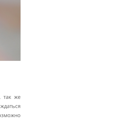
 так же
ождаться
возможно