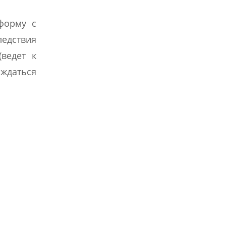
форму с
ледствия
ведет к
ождаться