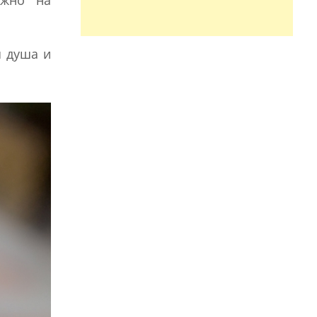
ожно на
я душа и