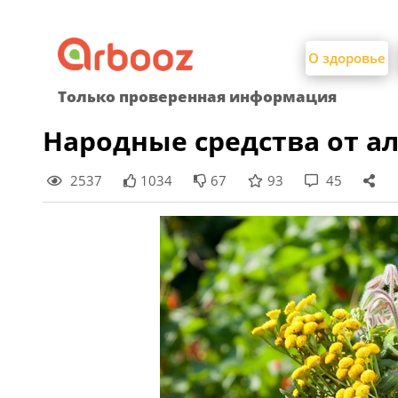
Найти:
Skip
to
О здоровье
content
Только проверенная информация
Народные средства от а
2537
1034
67
93
45