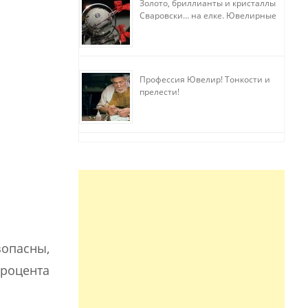
Золото, бриллианты и кристаллы
Сваровски… на елке. Ювелирные
прихоти
Профессия Ювелир! Тонкости и
прелести!
зопасны,
процента