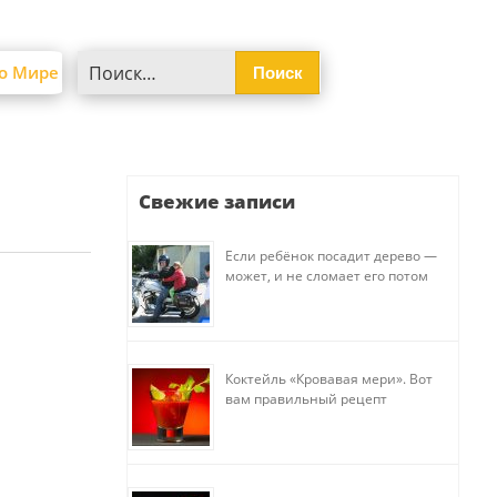
Найти:
о Мире
Свежие записи
Если ребёнок посадит дерево —
может, и не сломает его потом
Коктейль «Кровавая мери». Вот
вам правильный рецепт