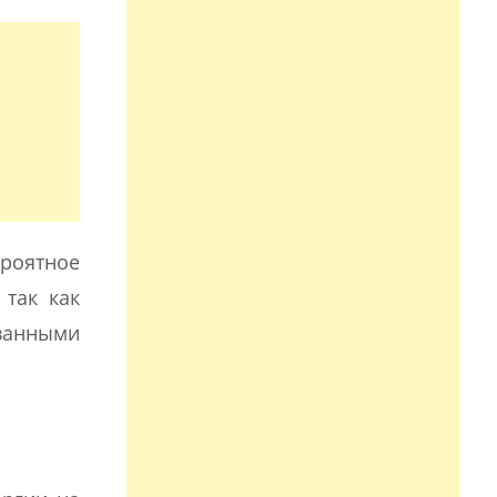
ероятное
 так как
ванными