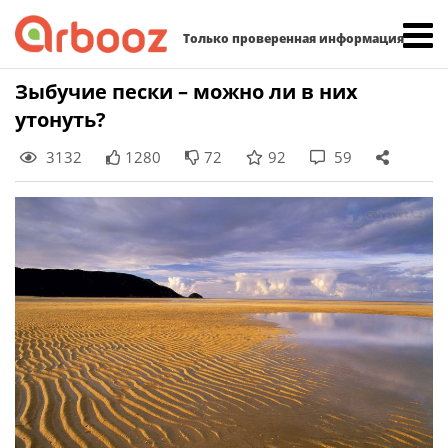
Найти:
Только проверенная информация
Skip
Зыбучие пески – можно ли в них
to
утонуть?
content
3132
1280
72
92
59