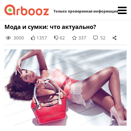
Найти:
Только проверенная информация
Skip
Мода и сумки: что актуально?
to
3000
1357
62
337
52
content