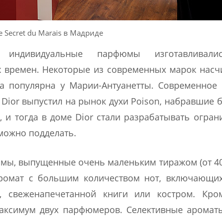
 Secret du Marais в Мадриде
индивидуальные парфюмы изготавливали
х времен. Некоторые из современных марок нас
а популярна у Марии-Антуанетты. Современное
а Dior выпустил на рынок духи Poison, набравшие
, и тогда в доме Dior стали разрабатывать огра
можно подделать.
юмы, выпущенные очень маленьким тиражом (от 40
аромат с большим количеством нот, включающих
 свеженапечетанной книги или костром. Кром
максимум двух парфюмеров. Селективные аромат