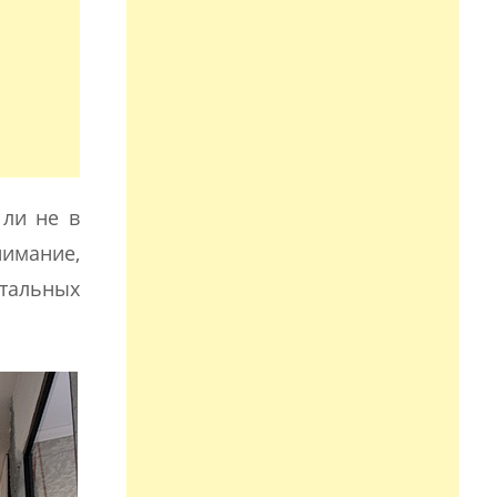
 ли не в
нимание,
стальных