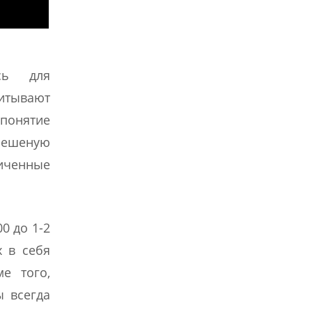
сь для
читывают
 понятие
 бешеную
ниченные
0 до 1-2
 в себя
е того,
ы всегда