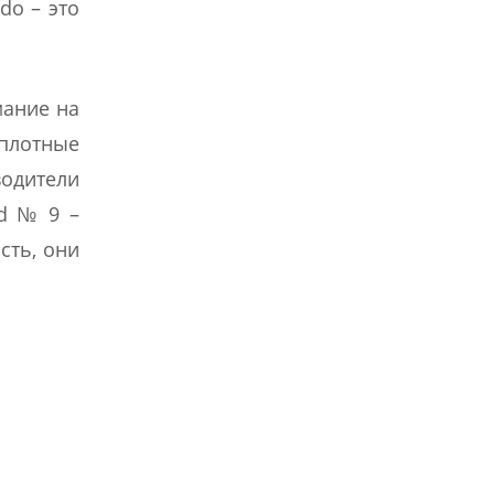
do – это
мание на
плотные
одители
nd № 9 –
сть, они