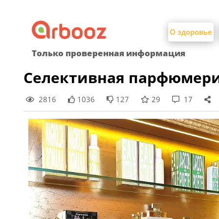
Найти:
Skip
to
О здоровье
content
Только проверенная информация
Селективная парфюмерия
2816
1036
127
29
17