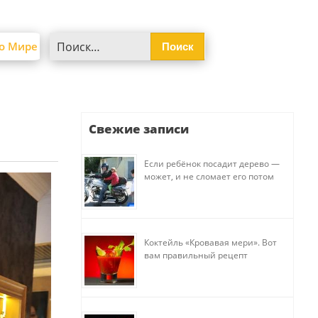
Найти:
о Мире
Свежие записи
Если ребёнок посадит дерево —
может, и не сломает его потом
Коктейль «Кровавая мери». Вот
вам правильный рецепт