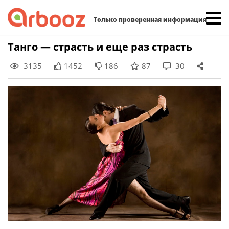
Найти:
Только проверенная информация
Skip
Танго — страсть и еще раз страсть
to
3135
1452
186
87
30
content