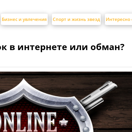
Бизнес и увлечения
Спорт и жизнь звезд
Интересно 
ок в интернете или обман?