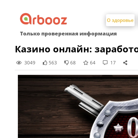
Найти:
Skip
to
О здоровье
content
Только проверенная информация
Казино онлайн: заработ
3049
563
68
64
17