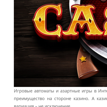
Игровые автоматы и азартные игры в Инте
преимущество на стороне казино. А казин
вариация – не исключение.