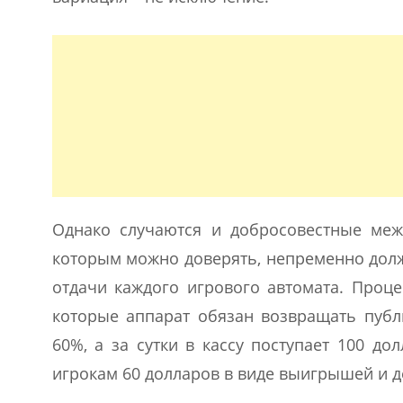
Однако случаются и добросовестные межд
которым можно доверять, непременно долж
отдачи каждого игрового автомата. Процен
которые аппарат обязан возвращать публи
60%, а за сутки в кассу поступает 100 до
игрокам 60 долларов в виде выигрышей и 