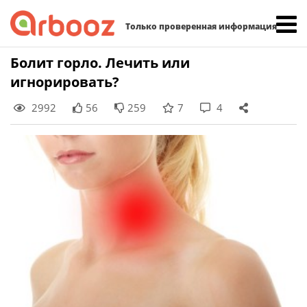
Найти:
Только проверенная информация
Skip
Болит горло. Лечить или
to
игнорировать?
content
2992
56
259
7
4