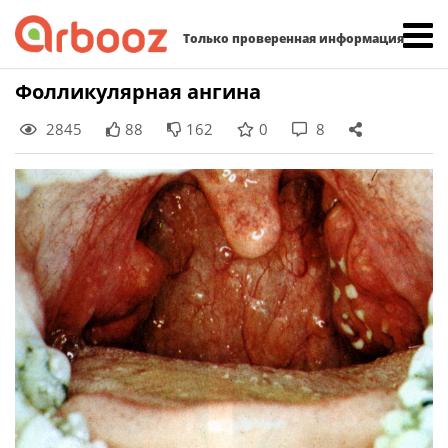
Найти:
Только проверенная информация
Skip
Фолликулярная ангина
to
2845
88
162
0
8
content