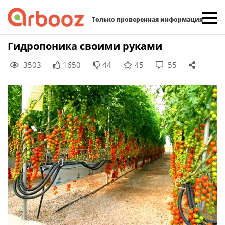
Найти:
Только проверенная информация
Skip
Гидропоника своими руками
to
3503
1650
44
45
55
content