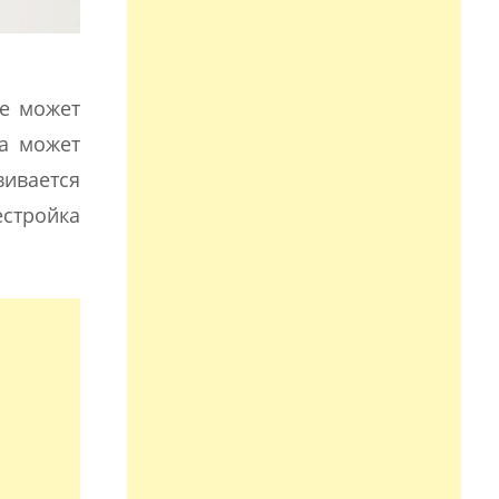
ие может
па может
вивается
стройка