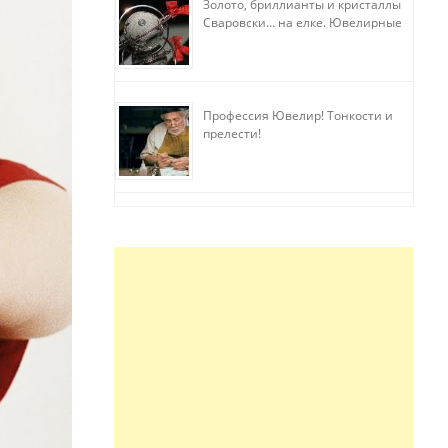
Золото, бриллианты и кристаллы
Сваровски… на елке. Ювелирные
прихоти
Профессия Ювелир! Тонкости и
прелести!