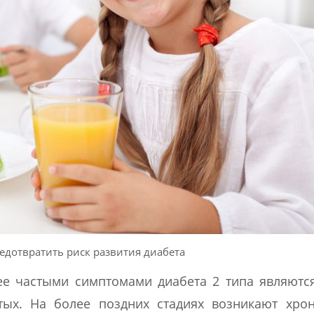
едотвратить риск развития диабета
ее частыми симптомами диабета 2 типа являютс
тых. На более поздних стадиях возникают хро