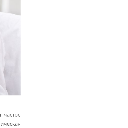
я частое
ническая