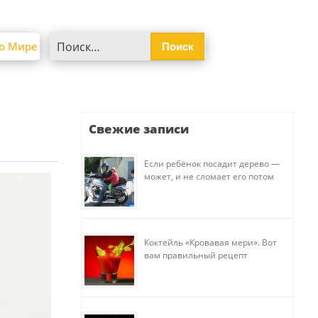
Найти:
о Мире
Свежие записи
Если ребёнок посадит дерево —
может, и не сломает его потом
Коктейль «Кровавая мери». Вот
вам правильный рецепт