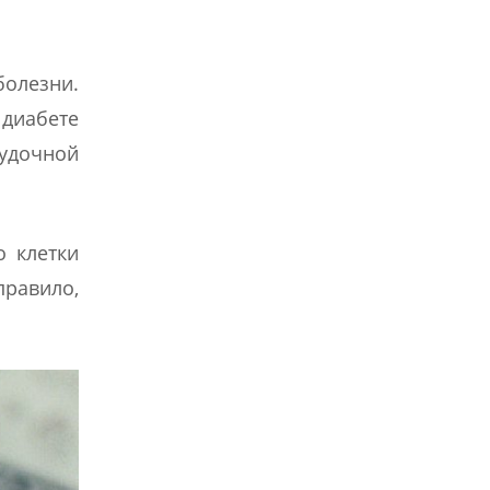
болезни.
 диабете
удочной
о клетки
правило,