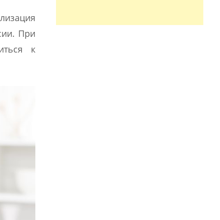
ализация
сии. При
иться к