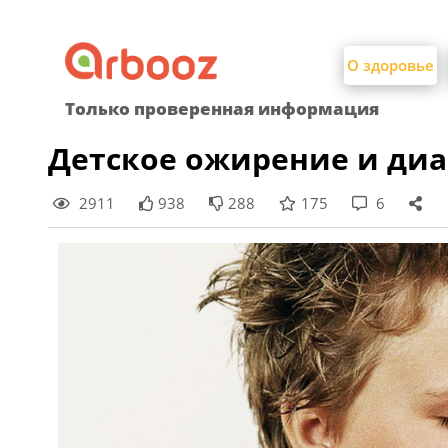
Найти:
Skip
to
О здоровье
content
Только проверенная информация
Детское ожирение и диа
2911
938
288
175
6