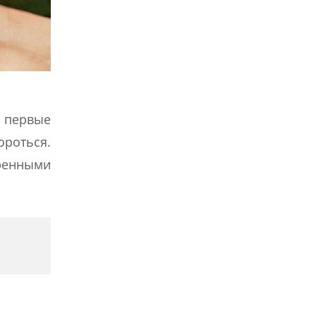
и первые
ороться.
еренными