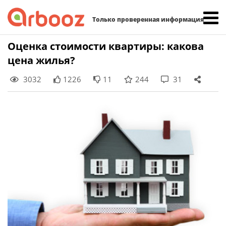
Найти:
Только проверенная информация
Skip
Оценка стоимости квартиры: какова
to
цена жилья?
content
3032
1226
11
244
31