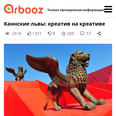
Найти:
Только проверенная информация
Skip
Каннские львы: креатив на креативе
to
2918
1351
8
289
57
content