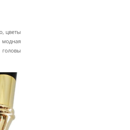
о, цветы
я модная
е головы