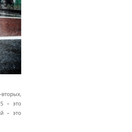
-вторых,
15 – это
ой – это