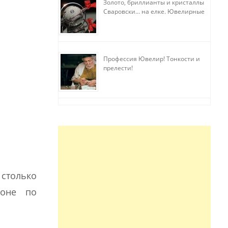
Золото, бриллианты и кристаллы
Сваровски… на елке. Ювелирные
прихоти
Профессия Ювелир! Тонкости и
прелести!
 столько
доне по