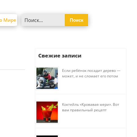
Найти:
о Мире
Свежие записи
Если ребёнок посадит дерево —
может, и не сломает его потом
Коктейль «Кровавая мери». Вот
вам правильный рецепт