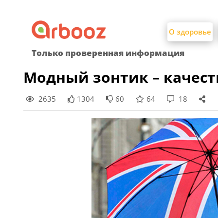
Найти:
Skip
to
О здоровье
content
Только проверенная информация
Модный зонтик – качес
2635
1304
60
64
18