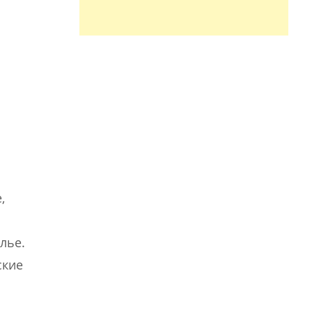
,
лье.
ские