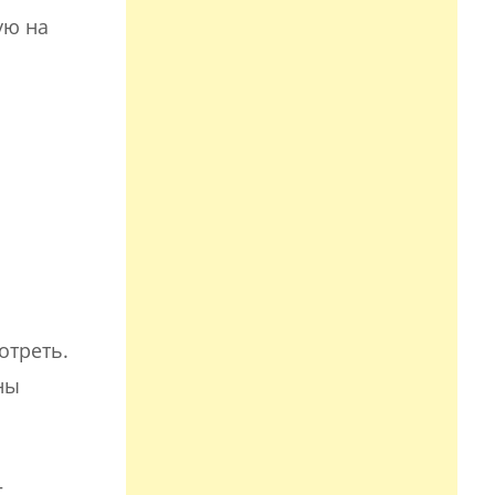
ую на
отреть.
ны
–