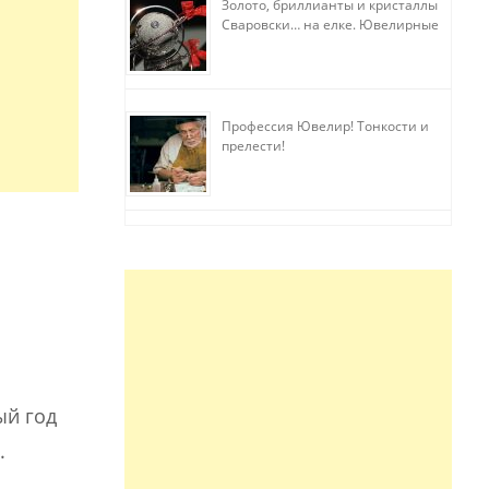
Золото, бриллианты и кристаллы
Сваровски… на елке. Ювелирные
прихоти
Профессия Ювелир! Тонкости и
прелести!
ый год
.