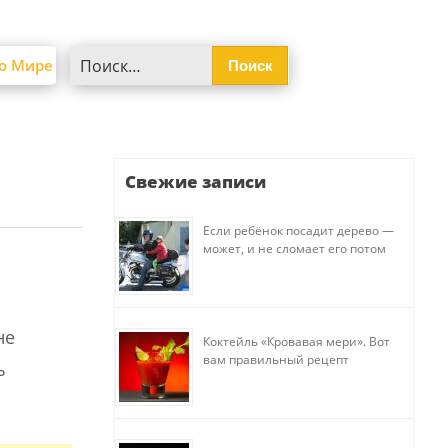
Найти:
о Мире
Свежие записи
Если ребёнок посадит дерево —
может, и не сломает его потом
не
Коктейль «Кровавая мери». Вот
вам правильный рецепт
ь