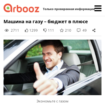
Найти:
Только проверенная информация
Skip
Машина на газу – бюджет в плюсе
to
2711
1299
111
210
49
content
Экономьте с газом