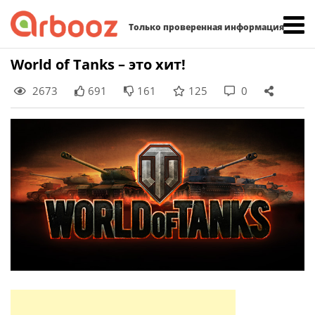
Найти:
Только проверенная информация
Skip
World of Tanks – это хит!
to
2673
691
161
125
0
content