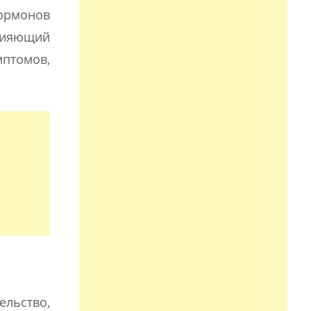
ормонов
влияющий
птомов,
ельство,