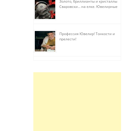
Золото, бриллианты и кристаллы
Сваровски… на елке. Ювелирные
прихоти
Профессия Ювелир! Тонкости и
прелести!