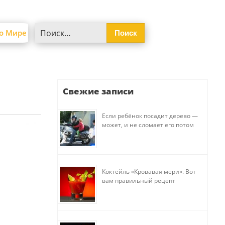
Найти:
о Мире
Свежие записи
Если ребёнок посадит дерево —
может, и не сломает его потом
Коктейль «Кровавая мери». Вот
вам правильный рецепт