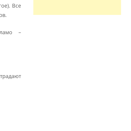
ое). Все
ов.
аламо –
традают