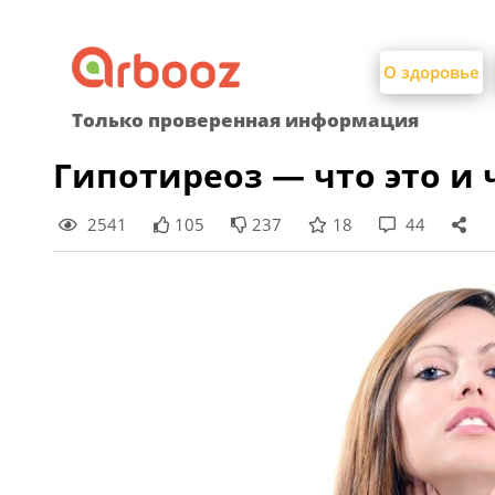
Найти:
Skip
to
О здоровье
content
Только проверенная информация
Гипотиреоз — что это и 
2541
105
237
18
44