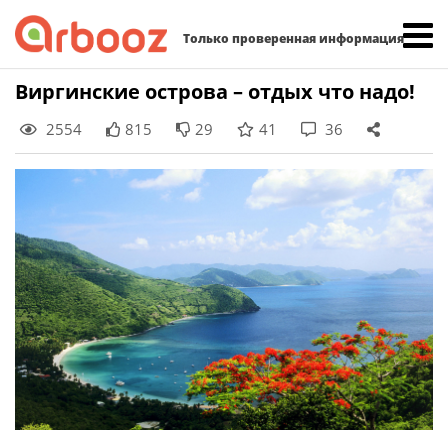
Найти:
Только проверенная информация
Skip
Виргинские острова – отдых что надо!
to
2554
815
29
41
36
content