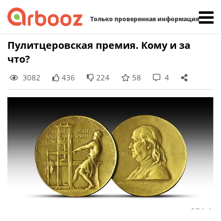
Найти:
Только проверенная информация
Skip
Пулитцеровская премия. Кому и за
to
что?
content
3082
436
224
58
4