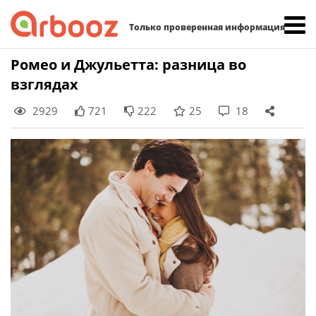
Найти:
Только проверенная информация
Skip
Ромео и Джульетта: разница во
to
взглядах
content
2929
721
222
25
18