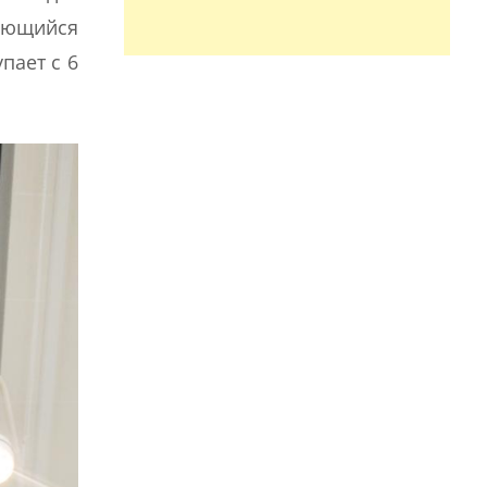
дающийся
пает с 6