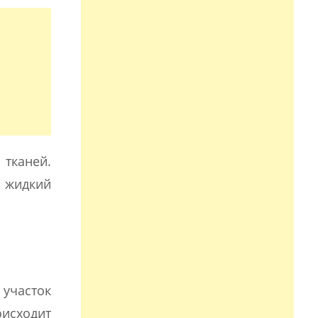
тканей.
я жидкий
 участок
оисходит