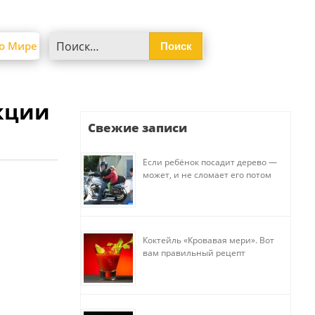
Найти:
о Мире
кции
Свежие записи
Если ребёнок посадит дерево —
может, и не сломает его потом
Коктейль «Кровавая мери». Вот
вам правильный рецепт