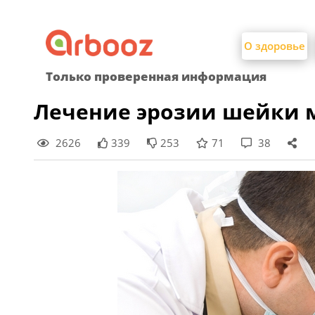
Найти:
Skip
to
О здоровье
content
Только проверенная информация
Лечение эрозии шейки 
2626
339
253
71
38