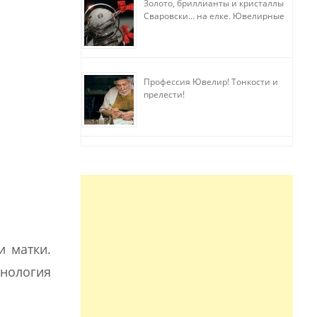
Золото, бриллианты и кристаллы
Сваровски… на елке. Ювелирные
прихоти
Профессия Ювелир! Тонкости и
прелести!
и матки.
нология