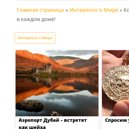
Главная страница
»
Интересно о Мире
»
К
в каждом доме!
Интересно о Мире
Аэропорт Дубай – встретят
Спросим 
как шейха