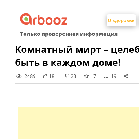
Найти:
Skip
to
О здоровье
content
Только проверенная информация
Комнатный мирт – целеб
быть в каждом доме!
2489
181
23
17
19