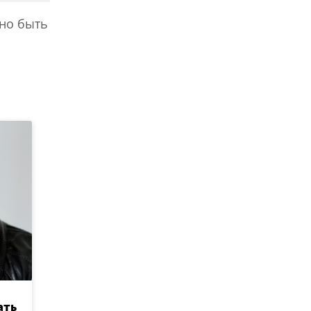
жно быть
ать