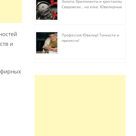
Золото, бриллианты и кристаллы
Сваровски… на елке. Ювелирные
прихоти
ностей
Профессия Ювелир! Тонкости и
прелести!
ств и
эфирных