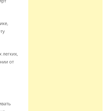
ирт
ике,
ту
 легких,
нии от
ивать