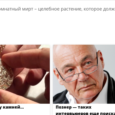
омнатный мирт – целебное растение, которое дол
у камней…
Познер — таких
интервьюеров еще поиск