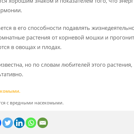
тся хорошим знаком и показателем того, что энер
армонии.
ется в его способности подавлять жизнедеятельн
омнатные растения от корневой мошки и прогони
тся в овощах и плодах.
звестна, но по словам любителей этого растения, 
тативно.
тся с вредными насекомыми.