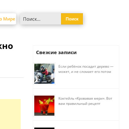
Найти:
о Мире
жно
Свежие записи
Если ребёнок посадит дерево —
может, и не сломает его потом
Коктейль «Кровавая мери». Вот
вам правильный рецепт