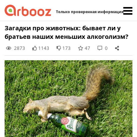
Найти:
Только проверенная информация
Skip
Загадки про животных: бывает ли у
to
братьев наших меньших алкоголизм?
content
2873
1143
173
47
0