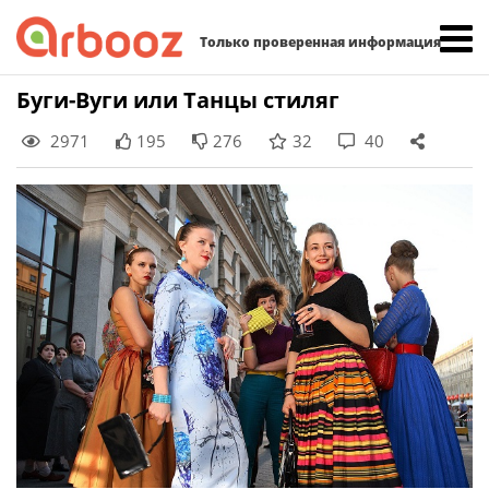
Найти:
Только проверенная информация
Skip
Буги-Вуги или Танцы стиляг
to
2971
195
276
32
40
content