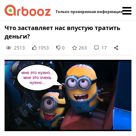
Найти:
Только проверенная информация
Skip
Что заставляет нас впустую тратить
to
деньги?
content
2513
1053
0
263
17