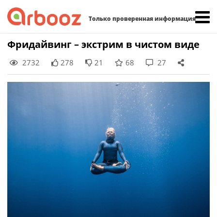
Найти:
Только проверенная информация
Skip
Фридайвинг – экстрим в чистом виде
to
2732
278
21
68
27
content