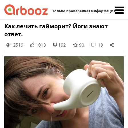
Найти:
Только проверенная информация
Skip
Как лечить гайморит? Йоги знают
to
ответ.
content
2519
1013
192
90
19