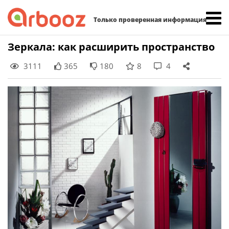
Найти:
Только проверенная информация
Skip
Зеркала: как расширить пространство
to
3111
365
180
8
4
content