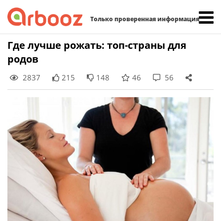
Найти:
Только проверенная информация
Skip
Где лучше рожать: топ-страны для
to
родов
content
2837
215
148
46
56