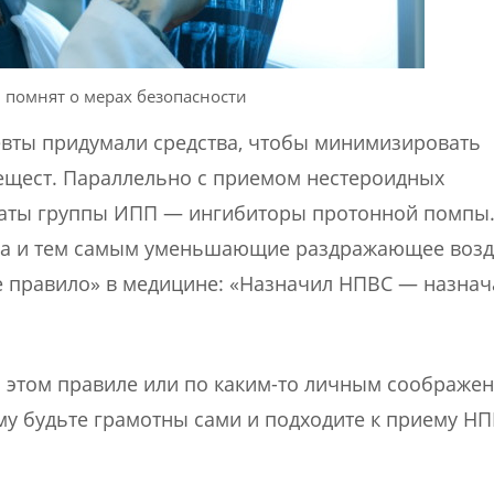
и помнят о мерах безопасности
цевты придумали средства, чтобы минимизировать
вещест. Параллельно с приемом нестероидных
аты группы ИПП — ингибиторы протонной помпы.
ка и тем самым уменьшающие раздражающее возд
е правило» в медицине: «Назначил НПВС — назнач
б этом правиле или по каким-то личным соображе
му будьте грамотны сами и подходите к приему НП