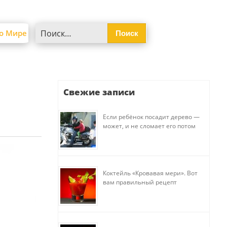
Найти:
о Мире
Свежие записи
Если ребёнок посадит дерево —
может, и не сломает его потом
Коктейль «Кровавая мери». Вот
вам правильный рецепт