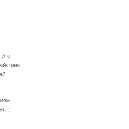
 Это
ействие
ай
ниям
ВС с