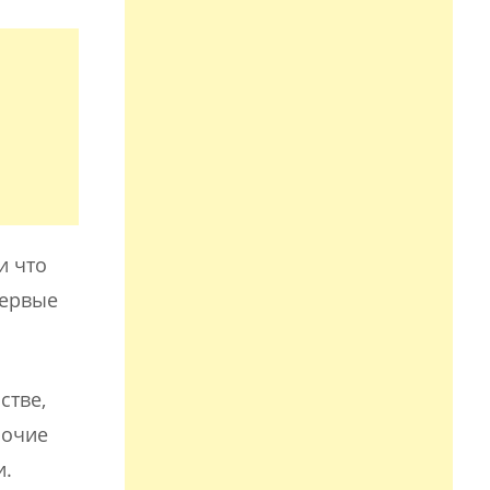
и что
первые
стве,
рочие
и.