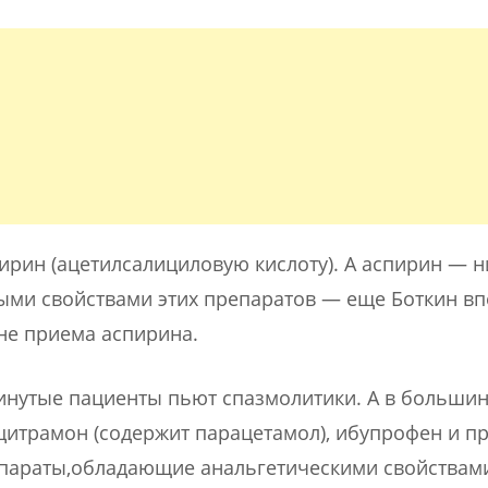
пирин (ацетилсалициловую кислоту). А аспирин — н
ными свойствами этих препаратов — еще Боткин в
не приема аспирина.
инутые пациенты пьют спазмолитики. А в большин
цитрамон (содержит парацетамол), ибупрофен и п
параты,обладающие анальгетическими свойствам