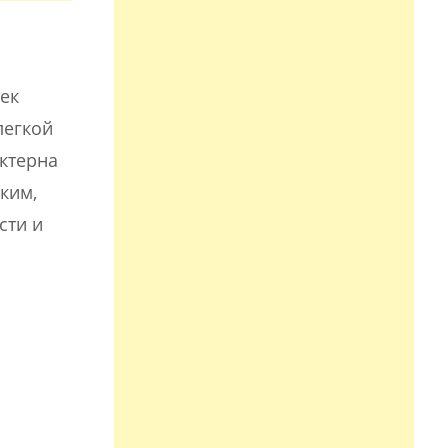
шек
легкой
актерна
ким,
сти и