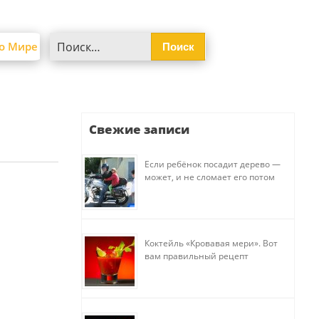
Найти:
о Мире
Свежие записи
Если ребёнок посадит дерево —
может, и не сломает его потом
Коктейль «Кровавая мери». Вот
вам правильный рецепт