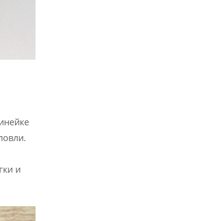
линейке
ловли.
гки и