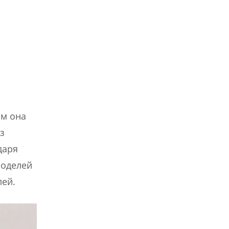
ом она
з
даря
моделей
лей.