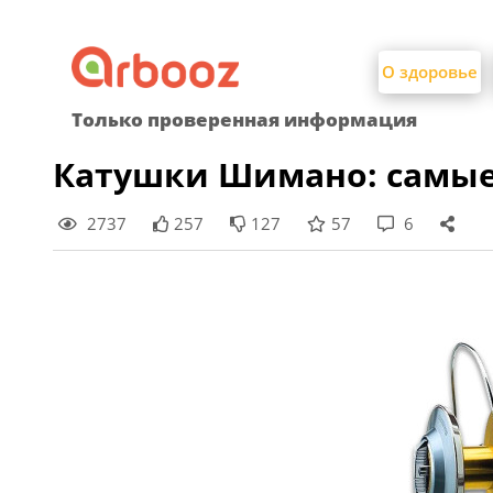
Найти:
Skip
to
О здоровье
content
Только проверенная информация
Катушки Шимано: самые
2737
257
127
57
6