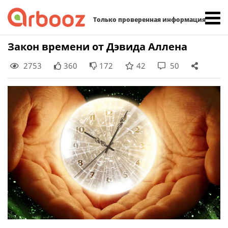
Найти:
Только проверенная информация
Skip
Закон времени от Дэвида Аллена
to
2753
360
172
42
50
content