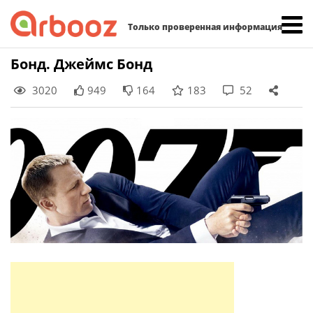
Найти:
Только проверенная информация
Skip
Бонд. Джеймс Бонд
to
3020
949
164
183
52
content